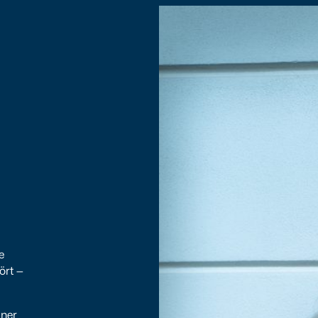
e
ört —
iner