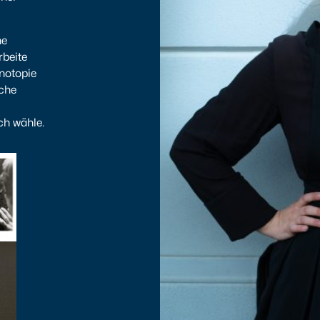
he
rbeite
notopie
ache
ch wähle.