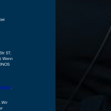
bei
tr. 57,
). Wenn
 IONOS
-
privacy
.
. Wir
er