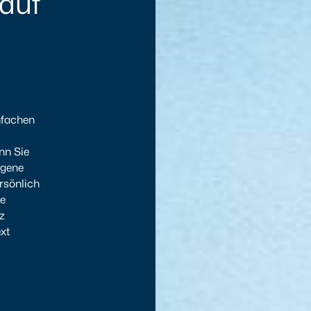
 auf
nfachen
nn Sie
ogene
ersönlich
he
z
xt