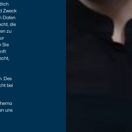
tlich
nd Zweck
n Daten
cht, die
ten zu
ur
n Sie
nft
echt,
n. Des
cht bei
 Thema
an uns