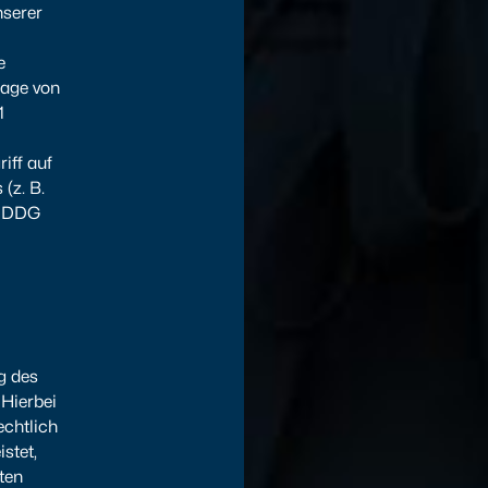
nserer
e
lage von
1
iff auf
(z. B.
TDDDG
g des
Hierbei
echtlich
stet,
ten