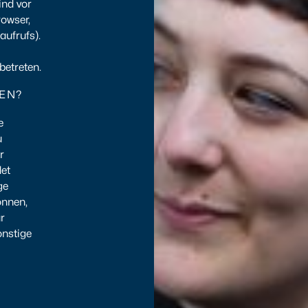
ind vor
rowser,
aufrufs).
betreten.
EN?
e
u
r
det
ge
önnen,
r
onstige