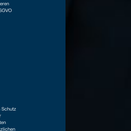
seren
 DSGVO
n Schutz
r
ten
tzlichen