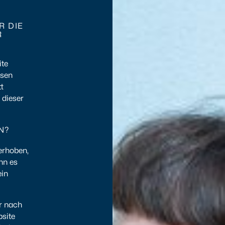
R DIE
R
ite
ssen
t
 dieser
N?
erhoben,
ann es
ein
r nach
bsite