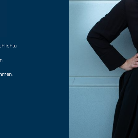
chlichtu
an
ehmen.